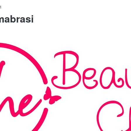
m
mabrasi